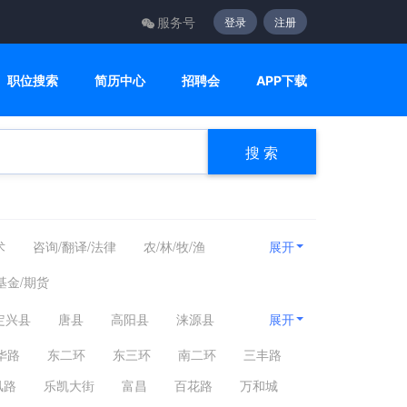
服务号
登录
注册
职位搜索
简历中心
招聘会
APP下载
搜 索
术
咨询/翻译/法律
农/林/牧/渔
展开
他
基金/期货
定兴县
唐县
高阳县
涞源县
展开
市
高碑店市
雄安新区
容城县
华路
东二环
东三环
南二环
三丰路
风路
乐凯大街
富昌
百花路
万和城