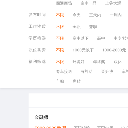
四通商场
京南一品
上谷大观
发布时间
不限
今天
三天内
一周内
工作性质
不限
全职
兼职
学历筛选
不限
高中以下
高中
中专/技
职位薪资
不限
1000元以下
1000-2000元
福利筛选
不限
环境好
年终奖
双休
专车接送
有补助
晋升快
车
车贴
房贴
金融师
5000-8000元/月
不限经验
不限学历
40