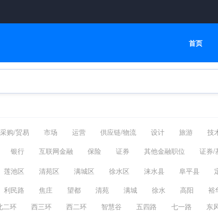
首页
采购/贸易
市场
运营
供应链/物流
设计
旅游
技
产制造
房地产/建筑
金融
教育培训
传媒
产品
其
银行
互联网金融
保险
证券
其他金融职位
证券/
莲池区
清苑区
满城区
徐水区
涞水县
阜平县
顺平县
博野县
保定白沟新城
涿州市
定州市
安国
利民路
焦庄
望都
清苑
满城
徐水
高阳
裕
北二环
西三环
西二环
智慧谷
五四路
七一路
东