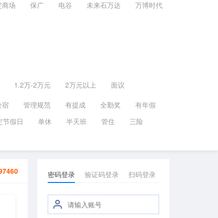
定商场
保广
电谷
未来石万达
万博时代
1.2万-2万元
2万元以上
面议
食宿
管理规范
有提成
全勤奖
有年假
定节假日
单休
半天班
管住
三险
97460
密码登录
验证码登录
扫码登录