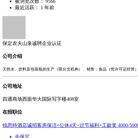
被浏览次数：
9566
最近活跃：
1 年前
保定农夫山泉诚聘
企业认证
公司介绍
天然水、饮料及包装瓶的生产（限分支机构）、销售；食品（凭许可证经营
公司地址
四通商场西面华大国际写字楼408室
在招职位
锐思特酒店诚招客房保洁+公休4天+过节福利+工龄奖
4000-50
全保定