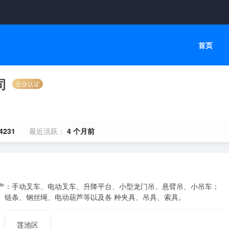
首页
司
企业认证
4231
最近活跃：
4 个月前
生产：手动叉车、电动叉车、升降平台、小型龙门吊、悬臂吊、小吊车；
、链条、钢丝绳、电动葫芦等以及各 种夹具、吊具、索具。
莲池区