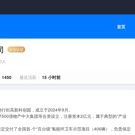
首页
司
企业认证
00人
：
1450
最近活跃：
15 小时前
街高新科创园，成立于2024年9月。

500强物产中大集团等合资设立，注册资本2亿元，属于典型的“产业
保定交付了全国首-个“百台级”氢能环卫车示范项目（406辆），负责保定