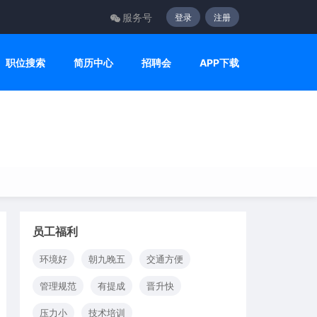
服务号
登录
注册
职位搜索
简历中心
招聘会
APP下载
员工福利
环境好
朝九晚五
交通方便
管理规范
有提成
晋升快
压力小
技术培训