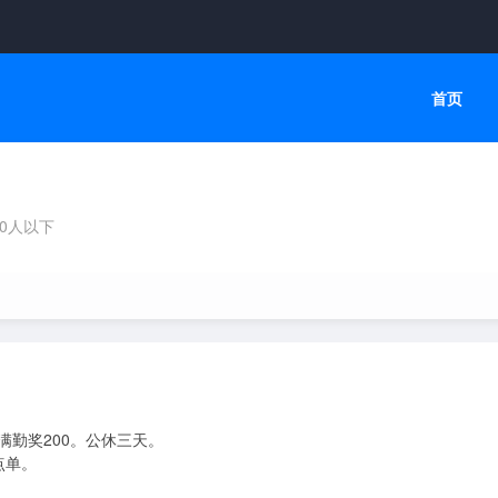
首页
10人以下
满勤奖200。公休三天。

单。
