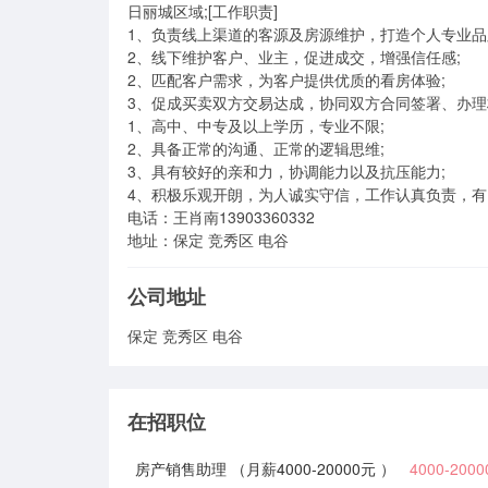
日丽城区域;[工作职责]

1、负责线上渠道的客源及房源维护，打造个人专业品牌
2、线下维护客户、业主，促进成交，增强信任感;

2、匹配客户需求，为客户提供优质的看房体验;

3、促成买卖双方交易达成，协同双方合同签署、办理
1、高中、中专及以上学历，专业不限;

2、具备正常的沟通、正常的逻辑思维;

3、具有较好的亲和力，协调能力以及抗压能力;

4、积极乐观开朗，为人诚实守信，工作认真负责，有团
电话：王肖南13903360332

地址：保定 竞秀区 电谷
公司地址
保定 竞秀区 电谷
在招职位
房产销售助理 （月薪4000-20000元 ）
4000-200