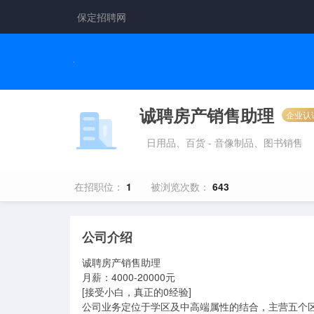
保定招聘网
诚聘房产销售助理
企业认
日用品、百货 - 音像制品、图书销售
在招职位：
1
被浏览次数：
643
公司介绍
诚聘房产销售助理	

月薪：4000-20000元	

[接受小白，真正的0经验]

公司业务定位于学区及中高端属性的结合，主营五个