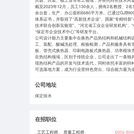
兵器、兵装、核工业等军工领域，并依托特长技术向新
截至2023年12月，员工130余人，拥有2名教授、
余台套，生产、办公面积6680平方米。已通过GJB9001
体系证书，并取得了“高新技术企业”、国家“专精特新
技术联合创新实验室”、“河北省工业企业研发机构”、
“保定市企业技术中心”等研发平台。

公司设计能力主要集中在换热产品热结构和机械结构
工、装配、酸碱洗处理、检验检测，产品和服务具有
板、管壳式换热器、印刷电路板式换热器、功率模块壳
在热结构领域，区别于传统企业，公司走出了一条独
现热结构产品的开发与技术迭代，同时依托丰富的特
可选落地方案，成为行业里特色突出、综合能力最为
公司地址
保定徐水
在招职位
工艺工程师、 质量工程师
6000-80