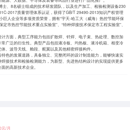
能源、大数据、半导体及装备等民品行业进行产品化推广。

2名博士、8名硕士组成的技术研发团队，以及生产加工、检验检测设备230
C-2017质量管理体系认证，获得了GB/T 29490-2013知识产权管理
”小巨人企业等多项资质荣誉，拥有“宇天-哈工大（威海）热控节能环保
“保定市热控节能技术重点实验室”、“特种焊接技术保定市工程实验室”、
设计方面，典型工序能力包括扩散焊、钎焊、电子束、热处理、数控加
非常广泛的衍生性。典型产品包括液冷板、均热板、液冷机箱、相变冷
体、波导天线、舱段、舵翼以及其他精密焊接构件。

具特色的发展道路，具备独立、完整闭环的设计制造能力，能够快速实
种焊接技术和检验检测能力，为新型、先进热结构设计的实现提供更多
全面的高新技术企业。
00元/月