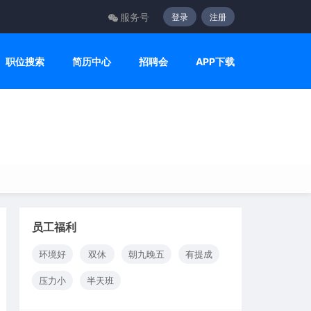
服务号
登录
注册
职位搜索
简历中心
招聘会
APP下载
员工福利
环境好
双休
朝九晚五
有提成
压力小
半天班