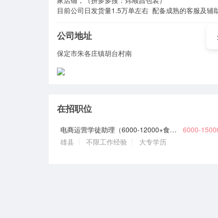
家店铺，（拼多多搜：炜顺昌包装）

目前公司日发货量1.5万单左右  配备成熟的客服及辅
公司地址
保定市朱各庄镇胡台村南
在招职位
电商运营学徒助理（6000-12000+食宿+五险+可双休）
6000-150
雄县
不限工作经验
大专学历