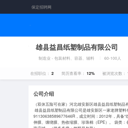
保定招聘网
雄县益昌纸塑制品有限公司
制造业 - 包装材料、容器、辅料
60-100人
在招职位：
2
简历查看率：
12%
被浏览次数：
公司介绍
（双休五险可在家）河北雄安新区雄县益昌纸塑制品有
 雄县益昌纸塑制品有限公司是雄安新区一家老牌塑料包装制品厂。注册资本：1000万元，统一社会信用代码：
91130638589677646R，成立时间：2012
伸膜、缠绕膜、热收缩膜、珍珠棉（EPE）。 袋类