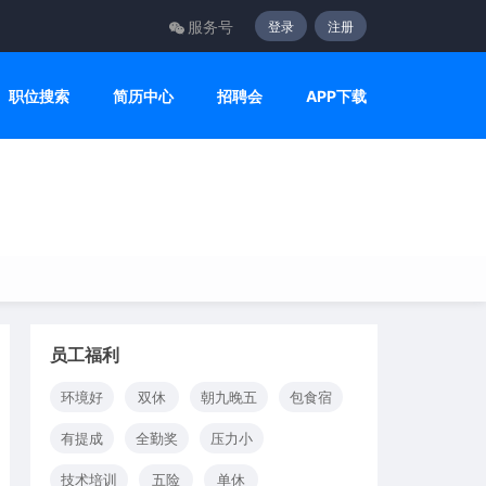
服务号
登录
注册
职位搜索
简历中心
招聘会
APP下载
员工福利
环境好
双休
朝九晚五
包食宿
有提成
全勤奖
压力小
技术培训
五险
单休