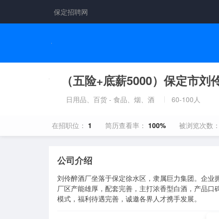
保定招聘网
（五险+底薪5000）保定市刘
日用品、百货 - 食品、烟、酒
60-100人
在招职位：
1
简历查看率：
100%
被浏览次数
公司介绍
刘伶醉酒厂坐落于保定徐水区，隶属巨力集团。企业
厂区产能雄厚，配套完善，主打浓香型白酒，产品口
模式，福利待遇完善，诚邀各界人才携手发展。