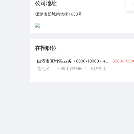
公司地址
保定市长城南大街1633号
在招职位
白酒市区销售/业务（6000-10000）+五险+团建+油补+话补+饭补
6000-100
莲池区
不限工作经验
不限学历