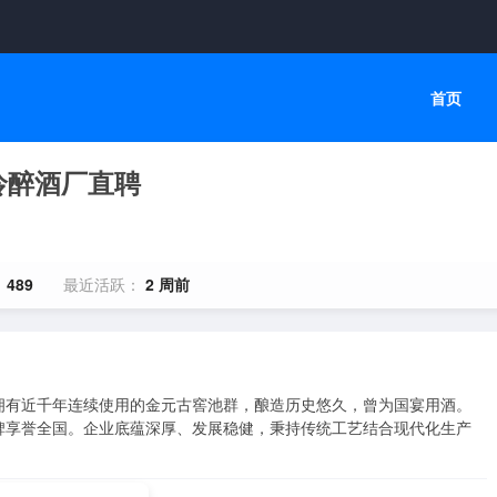
首页
伶醉酒厂直聘
：
489
最近活跃：
2 周前
拥有近千年连续使用的金元古窖池群，酿造历史悠久，曾为国宴用酒。
碑享誉全国。企业底蕴深厚、发展稳健，秉持传统工艺结合现代化生产