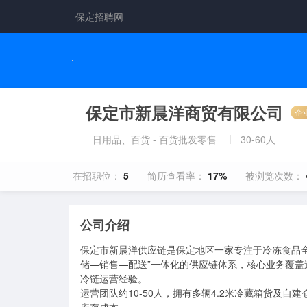
保定招聘网
保定市新晨洋商贸有限公司
企
日用品、百货 - 百货批发零售
30-60人
在招职位：
5
简历查看率：
17%
被浏览次数：
公司介绍
保定市新晨洋供应链是保定地区一家专注于冷冻食品
储—销售—配送”一体化的供应链体系，核心业务覆
冷链运营经验。

运营团队约10-50人，拥有多辆4.2米冷藏箱货及自