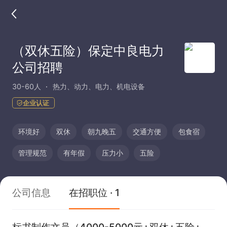
（双休五险）保定中良电力
公司招聘
30-60人
热力、动力、电力、机电设备
企业认证
环境好
双休
朝九晚五
交通方便
包食宿
管理规范
有年假
压力小
五险
公司信息
在招职位 · 1
标书制作文员（4000-5000元+双休+五险+白班+食宿）