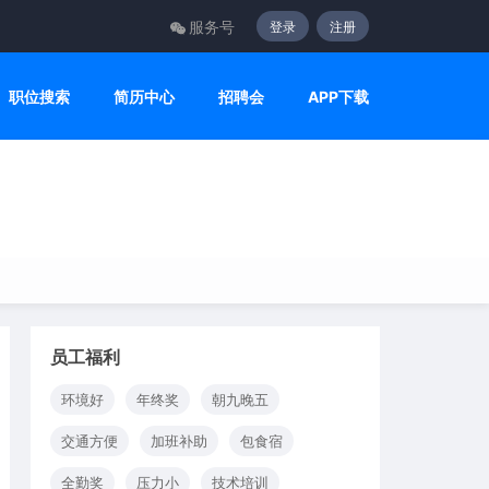
服务号
登录
注册
职位搜索
简历中心
招聘会
APP下载
员工福利
环境好
年终奖
朝九晚五
交通方便
加班补助
包食宿
全勤奖
压力小
技术培训