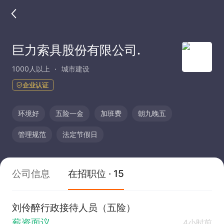
巨力索具股份有限公司.
1000人以上
城市建设
企业认证
环境好
五险一金
加班费
朝九晚五
管理规范
法定节假日
公司信息
在招职位 · 15
刘伶醉行政接待人员（五险）
薪资面议
4小时前