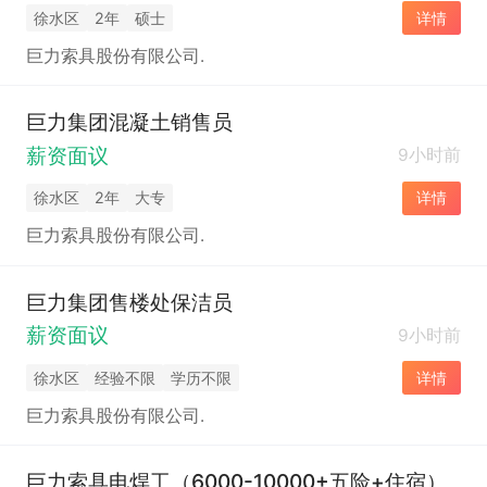
徐水区
2年
硕士
详情
巨力索具股份有限公司.
巨力集团混凝土销售员
薪资面议
9小时前
徐水区
2年
大专
详情
巨力索具股份有限公司.
巨力集团售楼处保洁员
薪资面议
9小时前
徐水区
经验不限
学历不限
详情
巨力索具股份有限公司.
巨力索具电焊工（6000-10000+五险+住宿）