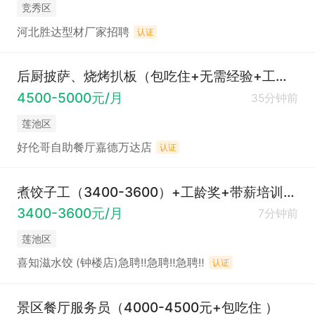
竞秀区
河北胜达型材厂家招聘
认证
后厨披萨、烧烤扒板（包吃住+无需经验+工资高+吃得好）
4500-5000元/月
35分钟前
莲池区
好伦哥自助餐厅嘉德万达店
认证
煮饺子工（3400-3600）+工龄奖+带薪培训+包吃包住
3400-3600元/月
7分钟前
莲池区
喜知滋水饺 (钟楼店)急聘‼急聘‼急聘‼
认证
景区餐厅服务员（4000-4500元+包吃住 ）