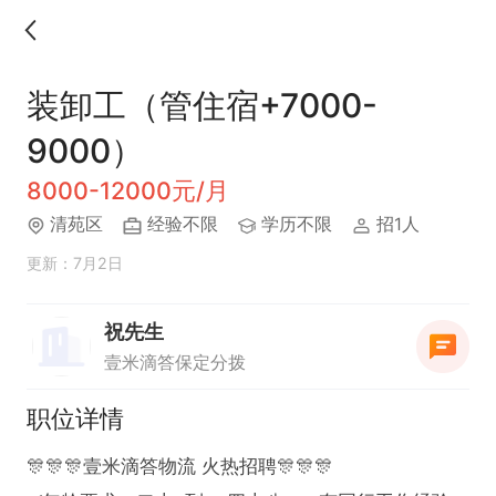
装卸工（管住宿+7000-
9000）
8000-12000元/月
清苑区
经验不限
学历不限
招1人
更新：7月2日
祝先生
壹米滴答保定分拨
职位详情
🎊🎊🎊壹米滴答物流 火热招聘🎊🎊🎊
