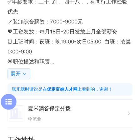
✅年龄要求：二十. 到 .  四十八 . ，有同行工作经验
优先

📌装卸综合薪资：7000-9000元

💖工资发放：每月18日-20日发放上月全部薪资

⏰上班时间：夜班：晚19:00-次日05:00  白班：凌晨
0:00-9:00

🌟职位描述和职责

🔹保障货物的及时装卸操作，并对货物进行有序放
展开
置，保证货物中转

联系我时请说是在
保定百姓人才网
上看到的，谢谢！
🔹对货区破损货物进行修复，避免客户投诉的发生

🔹整理货区、保证货区形象达到标准化
壹米滴答保定分拨
物流业
工作地址