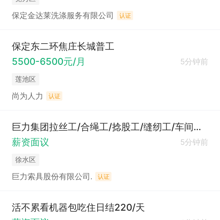
保定金达莱洗涤服务有限公司
认证
保定东二环焦庄长城普工
5500-6500元/月
5分钟前
莲池区
尚为人力
认证
巨力集团拉丝工/合绳工/捻股工/缝纫工/车间普工（五险+食宿））
薪资面议
5分钟前
徐水区
巨力索具股份有限公司.
认证
活不累看机器包吃住日结220/天