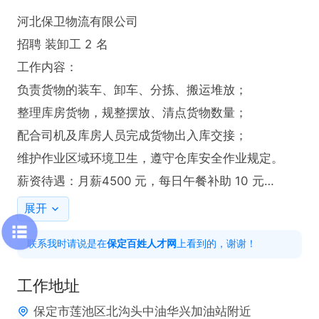
河北保卫物流有限公司

招聘 装卸工 2 名

工作内容：

负责货物的装车、卸车、分拣、搬运堆放；

整理库房货物，规整摆放、清点货物数量；

配合司机及库房人员完成货物出入库交接；

维护作业区域环境卫生，遵守仓库安全作业规定。

薪资待遇：月薪4500 元，每日午餐补助 10 元

任职要求：身体健康、踏实肯干、能吃苦耐劳，服从
展开
工作安排

联系我时请说是在
保定百姓人才网
上看到的，谢谢！
工作地址：保定市莲池区北沟头中油华兴加油站附近
工作地址
保定市莲池区北沟头中油华兴加油站附近