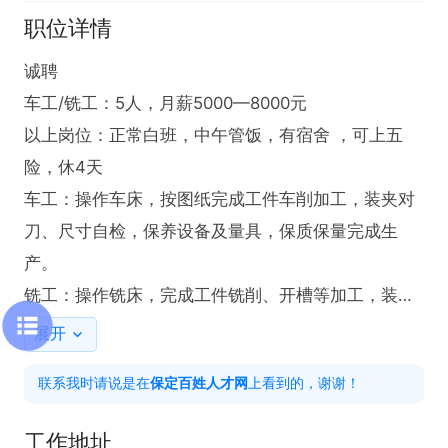
职位详情
诚聘

车工/铣工：5人，月薪5000—8000元

以上岗位：正常白班，中午管饭，有宿舍 ，可上五
险，休4天

车工：操作车床，按图纸完成工件车削加工，装夹对
刀、尺寸自检，保养设备及量具，保质保量完成生
产。

铣工：操作铣床，完成工件铣削、开槽等加工，装夹
调试、尺寸检测，维护设备，服从车间安排。

展开
地址：保定市南二环和东二环交叉口
联系我时请说是在
保定百姓人才网
上看到的，谢谢！
工作地址