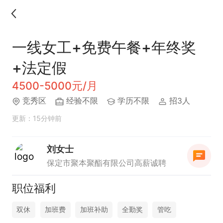
一线女工+免费午餐+年终奖
+法定假
4500-5000元/月
竞秀区
经验不限
学历不限
招3人
更新：15分钟前
刘女士
保定市聚本聚酯有限公司高薪诚聘
职位福利
双休
加班费
加班补助
全勤奖
管吃