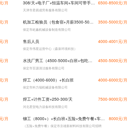
0元/月
308/天+电子厂+恒温车间+车间可带手机+坐岗+活超级轻松
6500-8500元/月
天津市君易成劳务服务有限公司
0元/月
机加工检验员（包食宿+月薪3500-5000元）
3500-5000元/月
保定市屹鑫机械设备制造有限公司
0元/月
售后人员
4000-4001元/月
保定市伟星运营中心（森泉环境科技）
0元/月
水洗厂男工（4500-5000+白班+包吃住）
4500-5000元/月
保定市百源清洁服务有限公司
0元/月
焊工（4000-6000）+长白班
4000-6000元/月
保定市科力瑞机械设备有限公司
0元/月
焊工+计件工资+250-300/天
7500-9000元/月
河北君贺电力设备科技有限公司
0元/月
铆工（8000+）+长白班+五险+免费午餐+车补+劳保用品+节假日福利
8000元/月
（五险+免费午餐）保定市京雄新材料科技有限公司招聘