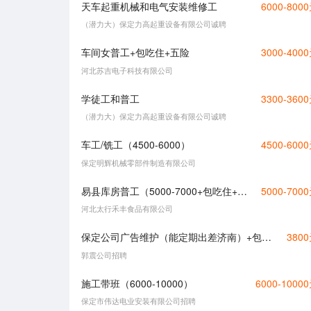
天车起重机械和电气安装维修工
6000-800
（潜力大）保定力高起重设备有限公司诚聘
车间女普工+包吃住+五险
3000-400
河北苏吉电子科技有限公司
学徒工和普工
3300-360
（潜力大）保定力高起重设备有限公司诚聘
车工/铣工（4500-6000）
4500-600
保定明辉机械零部件制造有限公司
易县库房普工（5000-7000+包吃住+男女均可+55周以下）
5000-700
河北太行禾丰食品有限公司
保定公司广告维护（能定期出差济南）+包食宿+包路费+轻松自由
380
郭震公司招聘
施工带班（6000-10000）
6000-1000
保定市伟达电业安装有限公司招聘