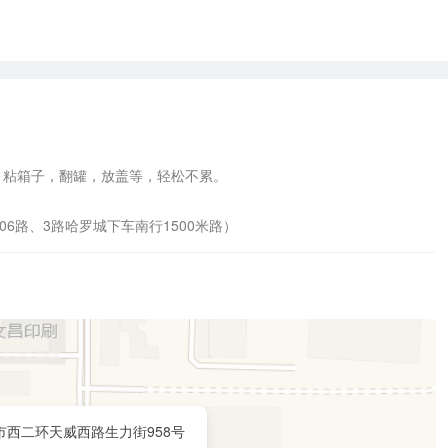
容：粘箱子，翻罐，放盖等，轻松不累。

6路、3路哈罗城下车南行1500米路）
市西二环天威西路生力街958号