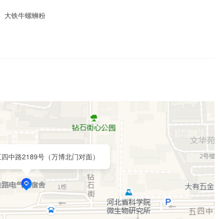
）大铁牛螺蛳粉

）
四中路2189号（万博北门对面）