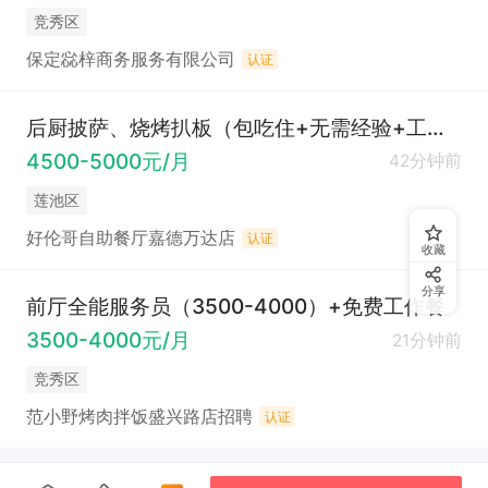
竞秀区
保定惢梓商务服务有限公司
认证
后厨披萨、烧烤扒板（包吃住+无需经验+工资高+吃得好）
4500-5000元/月
42分钟前
莲池区
好伦哥自助餐厅嘉德万达店
认证
收藏
分享
前厅全能服务员（3500-4000）+免费工作餐
3500-4000元/月
21分钟前
竞秀区
范小野烤肉拌饭盛兴路店招聘
认证