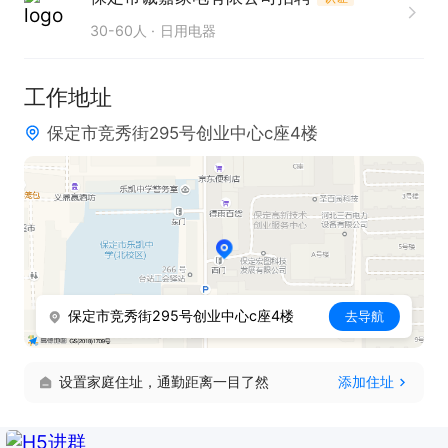
记录与归档。

30-60人
日用电器
任职要求：

工作地址
1. 具备吃苦耐劳的品质，能够承受一定的工作强度。

保定市竞秀街295号创业中心c座4楼
2. 对中央空调安装工作有浓厚兴趣，愿意投身该领域
学习发展。

3. 具备良好的学习能力，能够快速掌握新的安装技术
与知识。

4. 拥有较强的责任心，对待工作认真细致，注重质
量。

保定市竞秀街295号创业中心c座4楼
去导航
5. 身体健康，能够适应施工现场的工作环境与节奏。

6. 有相关行业经验或学习经历者优先考虑。

设置家庭住址，通勤距离一目了然
添加住址