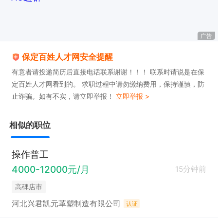
 中央空调安装工学徒工，月薪3000-8000元不等。吃
苦耐劳，正常白班。
广告
保定百姓人才网安全提醒
有意者请投递简历后直接电话联系谢谢！！！ 联系时请说是在保
定百姓人才网看到的。 求职过程中请勿缴纳费用，保持谨慎，防
止诈骗。如有不实，请立即举报！
立即举报 >
相似的职位
操作普工
4000-12000元/月
15分钟前
高碑店市
河北兴君凯元革塑制造有限公司
认证