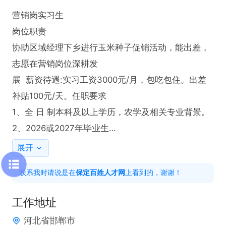
营销岗实习生

岗位职责

协助区域经理下乡进行玉米种子促销活动，能出差，
志愿在营销岗位深耕发

展  薪资待遇:实习工资3000元/月，包吃包住。出差
补贴100元/天。任职要求

1、全 日 制本科及以上学历，农学及相关专业背景。

2、2026或2027年毕业生

3、有驾照、驾驶经验者优先。
展开
联系我时请说是在
保定百姓人才网
上看到的，谢谢！
工作地址
河北省邯郸市