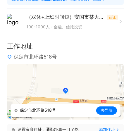
工作时间: 上午8.30-11.30 下午2.00-4.30 

工作地点:安国市北环路518号 

（双休+上班时间短）安国市某大型金融企业招聘
认证
100-1000人
金融、信托投资
麻烦投递个简历再打电话  谢谢
工作地址
保定市北环路518号
保定市北环路518号
去导航
设置家庭住址，通勤距离一目了然
添加住址