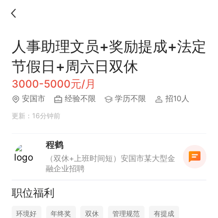
人事助理文员+奖励提成+法定
节假日+周六日双休
3000-5000元/月
安国市
经验不限
学历不限
招10人
更新：16分钟前
程鹤
（双休+上班时间短）安国市某大型金
融企业招聘
职位福利
环境好
年终奖
双休
管理规范
有提成