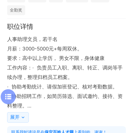
全勤奖
职位详情
人事助理文员，若干名

月薪：3000-5000元+每周双休。

要求：高中以上学历， 男女不限，身体健康

工作内容：·  负责员工入职、离职、转正、调岗等手
续办理，整理归档员工档案。

·  协助考勤统计、请假加班登记、核对考勤数据。

·  协助招聘工作，如简历筛选、面试邀约、接待、资
料整理。

以上人员奖励提成，法定节假日，周六日双休，有无
展开
经验均可，有人带。

联系我时请说是在
保定百姓人才网
上看到的，谢谢！